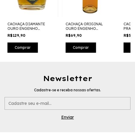
CACHAÇA DIAMANTE
CACHAÇA ORIGINAL
CACH
OURO ENGENHO
OURO ENGENHO
PRAT
CANTAREIRA
CANTAREIRA
CANT
R$129,90
R$69,90
R$54
Comprar
Comprar
C
Newsletter
Cadastre-se e receba nossas ofertas.